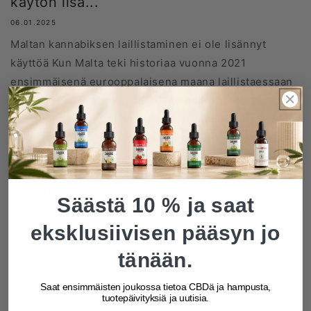
käytön lisä...
06.01.2025
Maltan kannabiksen laillistaminen ei ole lisännyt
käyttöä Kun Malta teki historiaa vuonna 2021
ensimmäisenä eurooppalaisena maana laillistaessaan
kannabiksen viihdekäyttöön, huolta herättivät
mahdolliset käyttöpiikit. Kuitenkin, viimeaikaiset tiedot
paljastavat yllättävän lopputuloksen—kannabiksen
käyttö...
Lue lisää
Säästä 10 % ja saat
eksklusiivisen pääsyn jo
tänään.
Saat ensimmäisten joukossa tietoa CBDä ja hampusta,
tuotepäivityksiä ja uutisia.