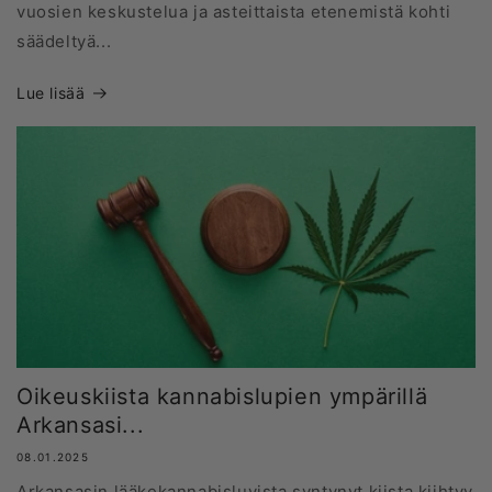
vuosien keskustelua ja asteittaista etenemistä kohti
säädeltyä...
Lue lisää
Oikeuskiista kannabislupien ympärillä
Arkansasi...
08.01.2025
Arkansasin lääkekannabisluvista syntynyt kiista kiihtyy