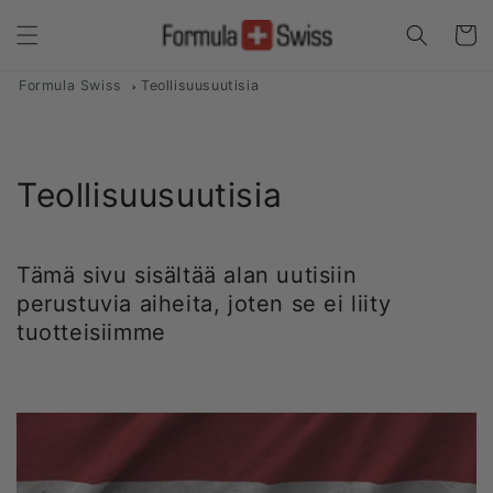
Ohita ja
siirry
Ostosko
sisältöön
Formula Swiss
Teollisuusuutisia
Teollisuusuutisia
Tämä sivu sisältää alan uutisiin
perustuvia aiheita, joten se ei liity
tuotteisiimme