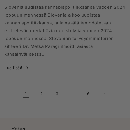
Slovenia uudistaa kannabispolitiikkaansa vuoden 2024
loppuun mennessä Slovenia aikoo uudistaa
kannabispolitiikkansa, ja lainsäätäjien odotetaan
esittelevän merkittäviä uudistuksia vuoden 2024
loppuun mennessä. Slovenian terveysministeriön
sihteeri Dr. Metka Paragi ilmoitti asiasta
kansainvälisessä...
Lue lisää
1
…
2
3
6
Yritys